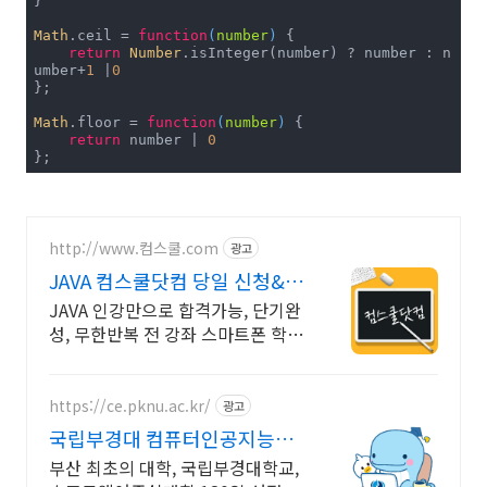
}

Math
.ceil = 
function
(
number
) 
{

return
Number
.isInteger(number) ? number : n
umber+
1
 |
0
};

Math
.floor = 
function
(
number
) 
{

return
 number | 
0
};
http://www.컴스쿨.com
광고
JAVA 컴스쿨닷컴 당일 신청&결
제시 기프티콘!
JAVA 인강만으로 합격가능, 단기완
성, 무한반복 전 강좌 스마트폰 학습
가능
https://ce.pknu.ac.kr/
광고
국립부경대 컴퓨터인공지능학
부
부산 최초의 대학, 국립부경대학교,