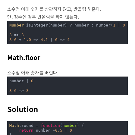
소수점 아래 숫자를 상관하지 않고, 반올림 해준다.
단, 정수인 경우 반올림을 하지 않는다.
Number
.isInteger(number) ? number : number+
1
 | 
0
3
 => 
3
3.6
 + 
1.0
 => 
4.1
 | 
0
 => 
4
Math.floor
소수점 아래 숫자를 버린다.
number | 
0
3.6
 => 
3
Solution
Math
.round = 
function
(
number
) 
{

return
 number +
0.5
 | 
0