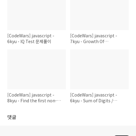
[CodeWars] javascript -
[CodeWars] javascript -
6kyu - IQ Test 문제풀이
7kyu - Growth Of
Population 문제풀이
[CodeWars] javascript -
[CodeWars] javascript -
8kyu - Find the first non-
6kyu - Sum of Digits /
consecutive number 문제풀
Digital Root 문제풀이
이
댓글