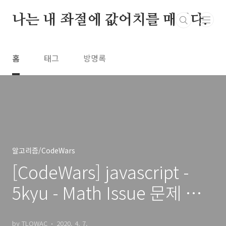
본문 바로가기
나는 내 좌절에 값어치를 매긴다.
홈
태그
방명록
알고리즘/CodeWars
[CodeWars] javascript -
5kyu - Math Issue 문제 풀
이
by TLOWAC
2020. 4. 7.