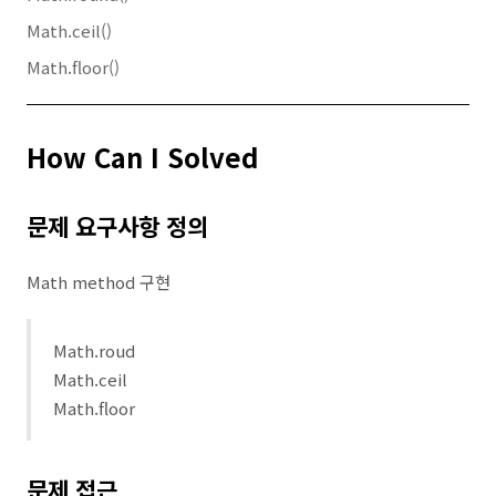
Math.ceil()
Math.floor()
How Can I Solved
문제 요구사항 정의
Math method 구현
Math.roud
Math.ceil
Math.floor
문제 접근