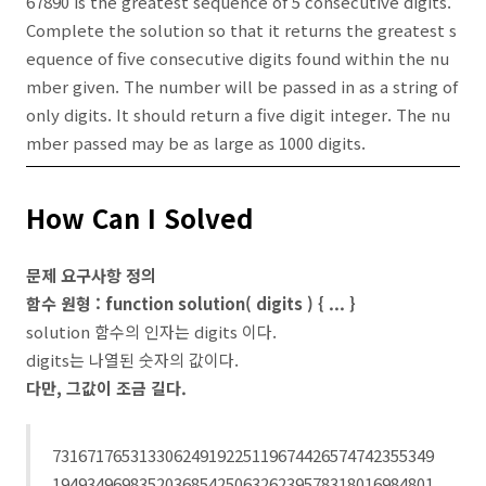
67890 is the greatest sequence of 5 consecutive digits.
Complete the solution so that it returns the greatest s
equence of five consecutive digits found within the nu
mber given. The number will be passed in as a string of
only digits. It should return a five digit integer. The nu
mber passed may be as large as 1000 digits.
How Can I Solved
문제 요구사항 정의
함수 원형 : function solution( digits ) { ... }
solution 함수의 인자는 digits 이다.
digits는 나열된 숫자의 값이다.
다만, 그값이 조금 길다.
73167176531330624919225119674426574742355349
19493496983520368542506326239578318016984801