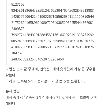
9123162
82458617866458359124566529476545682848912883
14260769004224219022671055626321111109370544
21750694165896040807198403850962455444362981
2309878
79927244284909188845801561660979191338754992
00524063689912560717606058861164671094050775
41002256983155200055935729725716362695618826
7042825
2483600823257540920752963450
나열된 숫자 값 중에서, 연속된 5개의 숫자값이 가장 큰 경우를
찾는다.
그리고, 연속된 5개의 숫자값이 가장 큰 값을 반환한다.
문제 접근
예시 중에서 "연속된 2개의 숫자값"이 있어서 풀이 초반에 많이
해맸다.