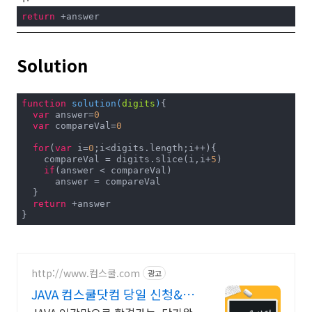
return
 +answer
Solution
function
solution
(
digits
)
{

var
 answer=
0
var
 compareVal=
0
for
(
var
 i=
0
;i<digits.length;i++){

    compareVal = digits.slice(i,i+
5
)

if
(answer < compareVal)

      answer = compareVal

  }

return
 +answer

}
http://www.컴스쿨.com
광고
JAVA 컴스쿨닷컴 당일 신청&결
제시 기프티콘!