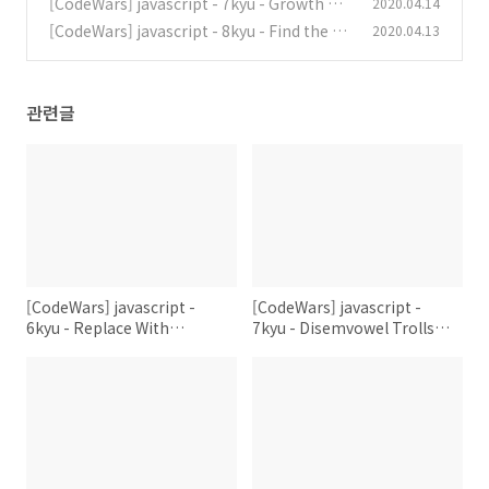
[CodeWars] javascript - 7kyu - Growth Of
2020.04.14
(0)
Population 문제풀이
[CodeWars] javascript - 8kyu - Find the fir
2020.04.13
(0)
st non-consecutive number 문제풀이
(0)
관련글
[CodeWars] javascript -
[CodeWars] javascript -
6kyu - Replace With
7kyu - Disemvowel Trolls 문
Alphabet Position 문제풀이
제풀이