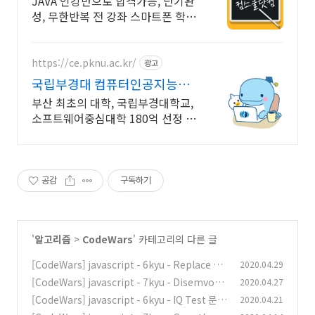
JAVA 인강만으로 합격가능, 단기완
성, 무한반복 전 강좌 스마트폰 학습
가능
https://ce.pknu.ac.kr/
광고
국립부경대 컴퓨터인공지능학
부
부산 최초의 대학, 국립부경대학교,
소프트웨어중심대학 180억 선정 :
과학기술정보통신부 소프트웨어중
심대학 선정 (187억원 지원)
공감
구독하기
'
알고리즘
>
CodeWars
' 카테고리의 다른 글
[CodeWars] javascript - 6kyu - Replace Wi
2020.04.29
th Alphabet Position 문제풀이
[CodeWars] javascript - 7kyu - Disemvow
2020.04.27
(0)
el Trolls 문제풀이
[CodeWars] javascript - 6kyu - IQ Test 문제
2020.04.21
(0)
풀이