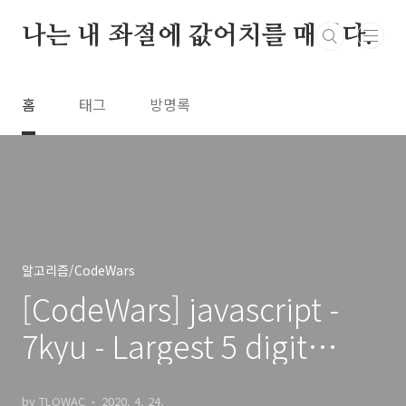
본문 바로가기
나는 내 좌절에 값어치를 매긴다.
홈
태그
방명록
알고리즘/CodeWars
[CodeWars] javascript -
7kyu - Largest 5 digit
number in a series 문제풀
by TLOWAC
2020. 4. 24.