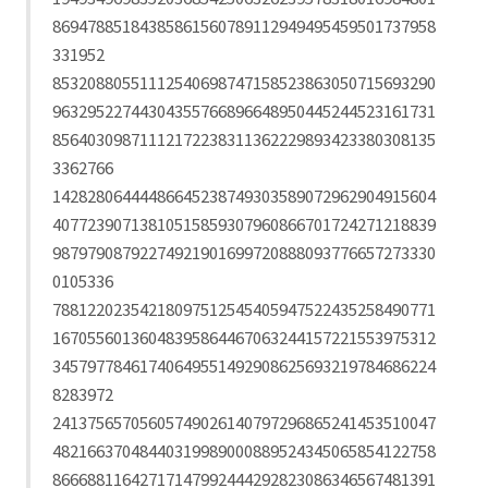
86947885184385861560789112949495459501737958
331952
85320880551112540698747158523863050715693290
96329522744304355766896648950445244523161731
85640309871112172238311362229893423380308135
3362766
14282806444486645238749303589072962904915604
40772390713810515859307960866701724271218839
98797908792274921901699720888093776657273330
0105336
78812202354218097512545405947522435258490771
16705560136048395864467063244157221553975312
34579778461740649551492908625693219784686224
8283972
24137565705605749026140797296865241453510047
48216637048440319989000889524345065854122758
86668811642717147992444292823086346567481391