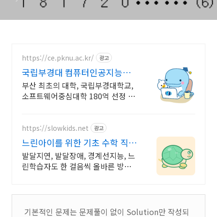
https://ce.pknu.ac.kr/
광고
국립부경대 컴퓨터인공지능학
부
부산 최초의 대학, 국립부경대학교,
소프트웨어중심대학 180억 선정 :
과학기술정보통신부 소프트웨어중
심대학 187억 선정
https://slowkids.net
광고
느린아이를 위한 기초 수학 직접
교육 경험으로 만든 앱
발달지연, 발달장애, 경계선지능, 느
린학습자도 한 걸음씩 올바른 방향
으로 나아가요 일반 학습도구가 너
무 양이 많고 빠르게 진행된다면
기본적인 문제는 문제풀이 없이 Solution만 작성되