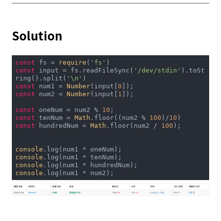
Solution
const
 fs = 
require
(
'fs'
const
 input = fs.readFileSync(
'/dev/stdin'
).toSt
ring().split(
'\n'
const
 num1 = 
Number
(input[
0
const
 num2 = 
Number
(input[
1
]);

const
 oneNum = num2 % 
10
const
 tenNum = 
Math
.floor((num2 % 
100
)/
10
const
 hundredNum = 
Math
.floor(num2 / 
100
);

console
console
console
console
.log(num1 * num2);