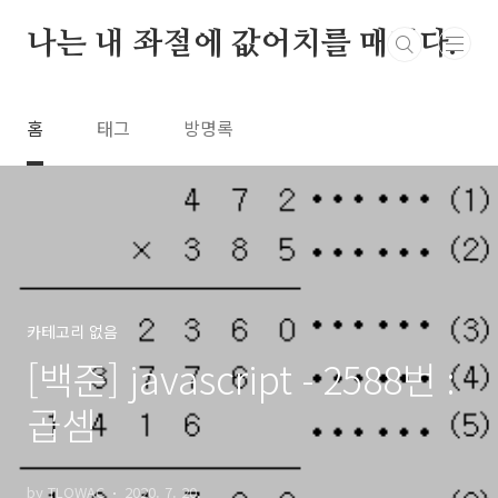
본문 바로가기
나는 내 좌절에 값어치를 매긴다.
홈
태그
방명록
카테고리 없음
[백준] javascript - 2588번 :
곱셈
by TLOWAC
2020. 7. 20.