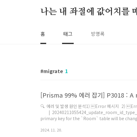
본문 바로가기
나는 내 좌절에 값어치를 
홈
태그
방명록
migrate
1
🔍 에러 및 발생 원인 분석1) Error 메시지 2) Err
| 20240211055424_update_room_id_type_to_string_uui
primary key for the `Room` table will be changed.
could be left without primary key constraint
2024. 11. 20.
`Invite` DROP FOREIGN KEY `Invite_roomId_f
TABLE `User` DROP..