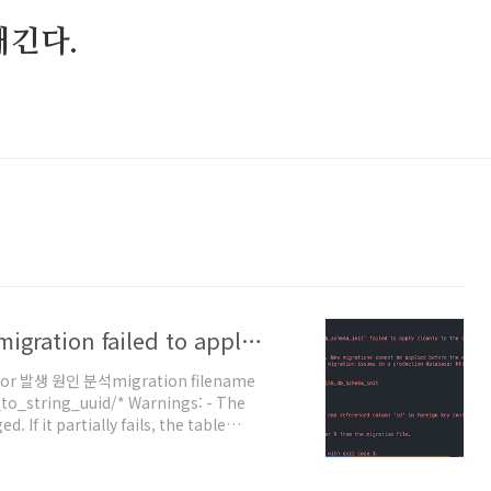
매긴다.
[Prisma 99% 에러 잡기] P3018 : A migration failed to apply. |
or 발생 원인 분석migration filename
d/* Warnings: - The
 If it partially fails, the table
.*/-- DropForeignKeyALTER TABLE
key`;-- DropForeignKeyALTER