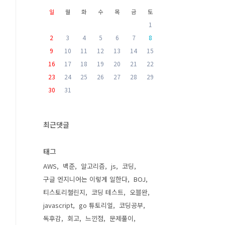
일
월
화
수
목
금
토
1
2
3
4
5
6
7
8
9
10
11
12
13
14
15
16
17
18
19
20
21
22
23
24
25
26
27
28
29
30
31
최근댓글
태그
AWS
백준
알고리즘
js
코딩
구글 엔지니어는 이렇게 일한다
BOJ
티스토리챌린지
코딩 테스트
오블완
javascript
go 튜토리얼
코딩공부
독후감
회고
느낀점
문제풀이