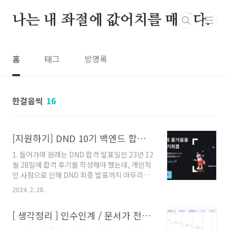
본문 바로가기
나는 내 좌절에 값어치를 매긴다.
홈
태그
방명록
한걸음씩
16
[지원하기] DND 10기 백엔드 합격 후기 ( feat. 지원서 )
1. 들어가며 원래는 DND 합격 발표일인 23년 12
월 28일에 합격 후기를 작성해야 헀는데, 개인적
인 사정으로 인해 DND 최종 발표까지 마무리한
지금에서야 합격 후기를 작성하게 되었습니다.
2024. 2. 28.
부디 넓은 마음으로 양해 부탁드립니다 😉 1.1)
DND 에 지원하게된 계기 저는 스타트업에서 2년
[ 생각정리 ] 인수인계 / 문서가 전무한 상황에서 원인 파악후 해결하기
1개월의 경력을 마무리하고 나온시점에 그동안
바쁘다는 핑계로, 프로젝트를 진행해야 한다는