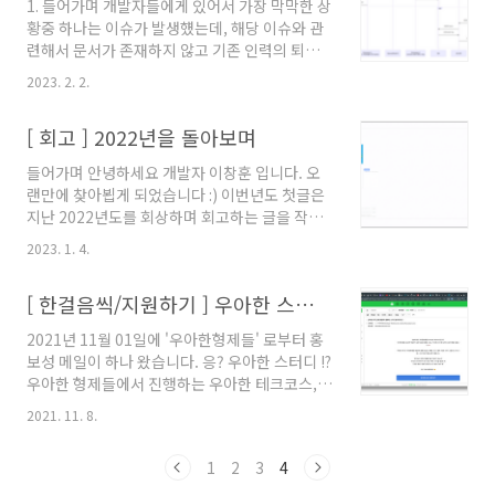
1. 들어가며 개발자들에게 있어서 가장 막막한 상
책임감으로 외면하고 회피했던 번아웃을 겪게 되
황중 하나는 이슈가 발생헀는데, 해당 이슈와 관
었습니다. 퇴사를 하고 난뒤 시간이 많아져서 그
련해서 문서가 존재하지 않고 기존 인력의 퇴사
런가, 흔히들 말하는 “놀면 병난다” 라는 말이 너
로 개발 히스토리를 알 수 없는 상황이 아닐까. 그
무 공감 되던 시기 였습니다. “1일 1커밋” , “수영
2023. 2. 2.
건드리면 안될것 같은 지뢰밭을 내가 밟게 되었
배우기” , “카페에서 업무하기” , “바빠서 만나지
다. 2. 이슈 2. 1 이슈 발생 계기 잔잔하던 나의 회
못했던 사람들 만나기” , “블로그 글쓰기” , “요
[ 회고 ] 2022년을 돌아보며
사생활에 긴장감을 주는 순간이었다.. 이번에 개
리 배우기” 등 이 상황..
발자분께서 AWS 관련하여 작업한 부분으로 인
들어가며 안녕하세요 개발자 이창훈 입니다. 오
해 이슈가 발생하였다. 해당 이슈 발생 이후 사태
랜만에 찾아뵙게 되었습니다 :) 이번년도 첫글은
해결을 위해 작업한 내용에 대해서 원복하였지만
지난 2022년도를 회상하며 회고하는 글을 작성
그럼에도 계속해서 이슈가 발생하고 있었다. 2. 1
해보고자 합니다. 아! 2023년도를 다짐하는 글도
이슈 설명 현재 다니고 있는 회사는 공유기 기반
2023. 1. 4.
포함되어 있습니다. Good Bye 2022! 인턴 교육
의 에드테크를 사업을 진행하고 있어 각종 서비
& 면접 진행 회사와 연계된 교육기관으로부터 4
스가 공유기와 의존성이 있다. MQTT ,
[ 한걸음씩/지원하기 ] 우아한 스터디 ( Rust 스터디 그룹 ) 지원하기
분정도를 인계 받아 한달이라는 짧은 기간동안
Mosquitto broker 서버 , pub..
교육을 진행하였습니다. 인턴분들의 열정 넘치는
2021년 11월 01일에 '우아한형제들' 로부터 홍
모습에 자극을 받아 저도 더 열심히 그리고 하나
보성 메일이 하나 왔습니다. 응? 우아한 스터디 !?
라도 더 알려드리려고 노력했습니다. 인턴분들이
우아한 형제들에서 진행하는 우아한 테크코스,
과제로 주어진 프로젝트를 하시면서 다양한 질문
우아한 테크캠프와 비슷한 형태의 교육 프로그램
을 주셨는데, 답변하는 과정에서 몇몇 질문은 얼
2021. 11. 8.
인가..? 한번 내용을 쭉 훑어봤는데 기존에 진행
버무렸던 기억이 있습니다.. 후일담으로 얼버무
하던 교육들과는 다른 방식이었습니다 :) 진행기
렸던 질문들은 얼른 찾아보고 정리하여 답변드렸
1
2
3
4
간은 21년 12월 ~ 22년 1월 로 약 2개월 동안 진
었습니다 ㅋㅋㅋㅋ 인턴분들의 면접을 진행하게
행되는데 몇몇 스터디는 "우아한 스터디" 가 종