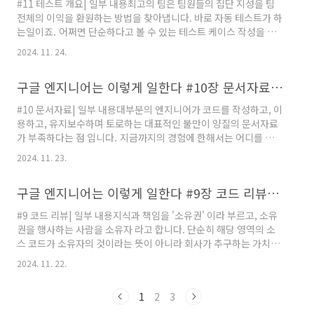
#11 테스트 개요| 일부 내용최고의 팀은 팀원들의 집단 지성을 팀
마주치게 된다. 그럴때마다 어떤것이 올바른 테스트 작성 방향성인
전체의 이익을 환원하는 방법을 찾아냅니다. 바로 자동 테스트가 하
지 헷갈릴 경우가 많다. 지금도 일부분에 대해서는 혼동이 오고는
는일이죠. 어쩌면 단순하다고 볼 수 있는 테스트 케이스 작성을 이
한다. 이건 좀 더 경험 / 역량이 쌓이면 해결될것이라고 생..
런 관점에서 생각해볼 수 있다는것이 놀랍다. | 일부 내용더 나아가
2024. 11. 24.
하루에도 몇 번씩 새로운 버전을 릴리스해야 합죠. 일 년에 고작 한
두 번만 업데이트되던 과거의 소프트웨어 세상과는 완전 딴판 입니
구글 엔지니어는 이렇게 일한다 #10장 문서자료를 읽고
다. 애자일, 스프린트 방식이 전반적으로 도입되기 시작하면서 프
로그램의 배포주기는 더욱 더 짧아지기 시작하는것 같다. 그만큼 배
#10 문서자료| 일부 내용대부분의 엔지니어가 코드를 작성하고, 이
포, 롤백, 각종 트러블 슈팅의 빈도 수도 올라갔기 때문에 테스트의
용하고, 유지보수하며 토로하는 대표적인 불만이 양질의 문서자료
중요성이 더 대두된다. | 일부 내용테스트 문화가 확실하게 뿌리 내
가 부족하다는 점 입니다. 지금까지의 경험에 한해서는 어디를 가서
린 조직을 경험해보지 못한 개발자는 테스트를 작성하면 ..
도 문서자료의 부족함이 없다는 이야기는 못들어 봤다. 항상 문서
2024. 11. 23.
자료가 부족하다는 이야기 뿐이었다. | 일부 내용구글에서 문서자
료를 개선하고자 해본 시도 중 가장 성공적이었던 방법은 문서자료
구글 엔지니어는 이렇게 일한다 #9장 코드 리뷰를 읽고
를 코드처럼 취급하여 엔지니어링 워크플로에 통합하는 것이었습
니다. 그 결과 엔지니어들이 간단한 문서자료를 작성하고 유지보수
#9 코드 리뷰| 일부 내용지식과 책임을 '소유권' 이라 부르고, 소유
하는 일이 한결 수월해졌습니다. swagger, jsdoc, postman,
권을 행사하는 사람을 소유자 라고 합니다. 단순히 해당 영역의 소
redoc 등 이를 활용할 수 있는 도구들이 많이 다양해졌다.대다수의
스 코드가 소유자의 것이라는 뜻이 아니라 회사가 추구하는 가치가
사람들이 최소한 API 명세에 한해서는 문서화의 중요성을 인..
지켜지도록 관리한다는 의미의 소유 입니다. '회사가 추구하는 가
2024. 11. 22.
치가 지켜지도록 관리한다'코드 리뷰를 하면서 이런식으로 방향을
정의한적이 있던가. 단순히 팀의 컨벤션, 회사의 컨벤션, 코드의 효
1
2
3
율성 및 가독성만을 탐독하지 않았나 반성하게 된다. | 일부 내용구
글은 아무리 작더라도 코드베이스를 수정하는 거의 모든 변경에 코