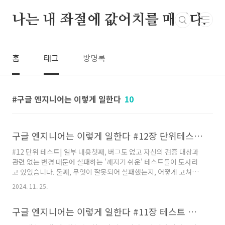
본문 바로가기
나는 내 좌절에 값어치를 매긴다.
홈
태그
방명록
구글 엔지니어는 이렇게 일한다
10
구글 엔지니어는 이렇게 일한다 #12장 단위테스트를 읽고
#12 단위 테스트| 일부 내용첫째, 버그도 없고 자신의 검증 대상과
관련 없는 변경 때문에 실패하는 '깨지기 쉬운' 테스트들이 도사리
고 있었습니다. 둘째, 무엇이 잘못되어 실패했는지, 어떻게 고쳐야
하는지를 파악하기 어려운 '불명확한' 테스트들이었습니다. 애초에
2024. 11. 25.
무슨 기능을 어떻게 검사하려고 했는지조차 이해하기 쉽지 않았습
니다. 책에서는 '깨지기 쉬운 테스트' 와 '불명확한 테스트' 를 예시
구글 엔지니어는 이렇게 일한다 #11장 테스트 개요를 읽고
로 맹목적인 테스트로 인해 발생 할 수 있는 생산성 저하 케이스에
대해 설명해주고 있다. 실제 개발을 진행하며 이런 상황을 빈번히