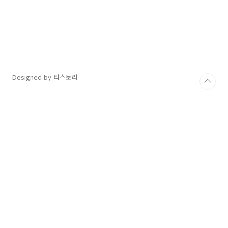
db_password 등 실제 값을 하드코딩으로 박아넣는 대신 dotenv
을 사용해 .env 파일에서 값을 불러와 사용 합니다. go 에서..
Designed by 티스토리