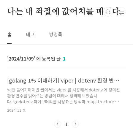
본문 바로가기
나는 내 좌절에 값어치를 매긴다.
홈
태그
방명록
2024/11/09
1
[golang 1% 이해하기] viper | dotenv 환경 변수값을 읽는 기능 도입 하기 #1 Config 전역 변수를 활용하기
🏃🏻 들어가며이번 글에서는 viper 를 사용해서 dotenv 에 정의된
환경 변수를 읽어오는 방법에 대해서 정리해 보았습니
다. godotenv 라이브러리를 사용하는 방식과 mapstructure 를
사용해 Env 구조체(struct) 에 할당해서 사용하는 방법도 정리해
2024. 11. 9.
놓았으니 도움이 되길 바랍니다. node.js 에서는 개발을 진행하다
보면 다양한 환경 변수값을 .env 파일에 작성하여 사용 합니다.예
1
를 들어, 서버 설정을 위한 server_host, server_port, 데이터베
이스 설정을 위한 dsn, db_host, db_port, db_username,