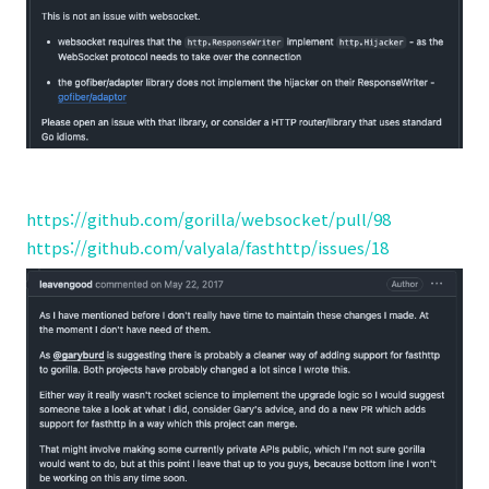
https://github.com/gorilla/websocket/pull/98
https://github.com/valyala/fasthttp/issues/18