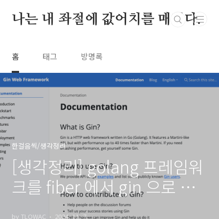
본문 바로가기
나는 내 좌절에 값어치를 매긴다.
홈
태그
방명록
한걸음씩/생각정리
[생각정리] golang 프레임워
크를 fiber 에서 gin 으로 바
꾸며
by TLOWAC
2024. 11. 7.