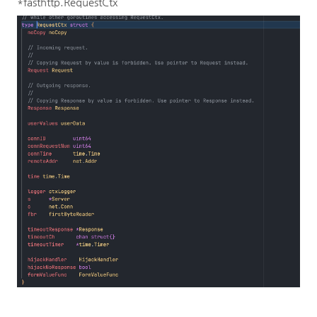
*fasthttp.RequestCtx