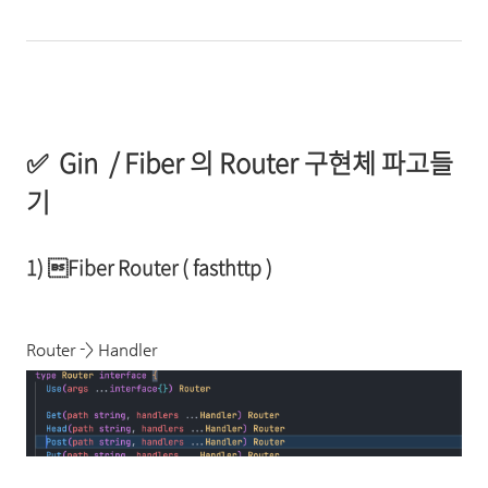
✅
Gin / Fiber 의 Router 구현체 파고들
기
1) Fiber Router ( fasthttp )
Router -> Handler