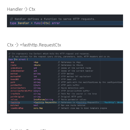
Handler -> Ctx
Ctx -> *fasthttp.RequestCtx