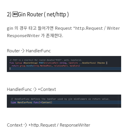
2) Gin Router ( net/http )
gin 의 경우 타고 들어가면 Request *http.Request / Writer
ResponseWriter 가 존재한다.
Router -> HandlerFunc
HandlerFunc -> *Context
Context -> *http.Request / ResponseWriter