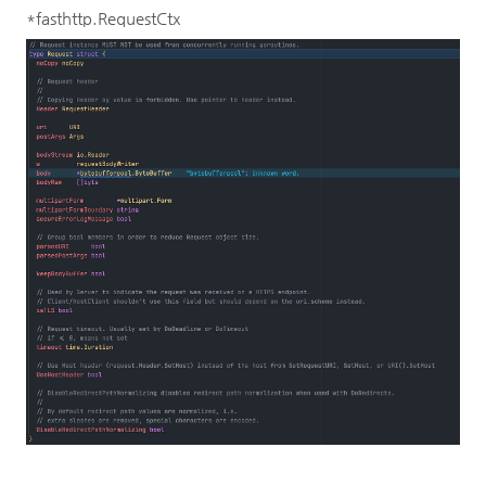
*fasthttp.RequestCtx