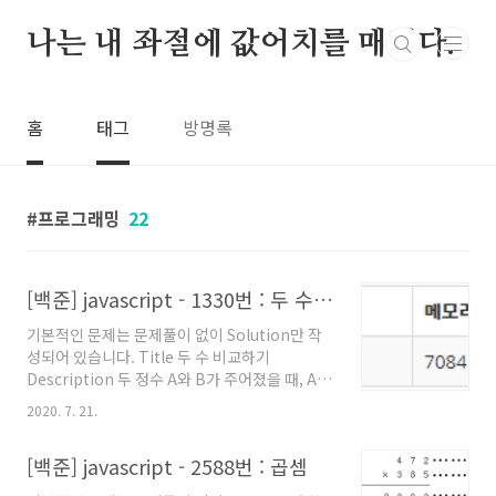
본문 바로가기
나는 내 좌절에 값어치를 매긴다.
홈
태그
방명록
프로그래밍
22
[백준] javascript - 1330번 : 두 수 비교하기
기본적인 문제는 문제풀이 없이 Solution만 작
성되어 있습니다. Title 두 수 비교하기
Description 두 정수 A와 B가 주어졌을 때, A와
B를 비교하는 프로그램을 작성하시오. [
2020. 7. 21.
Example Input ] 첫째 줄에 A와 B가 주어진다.
A와 B는 공백 한 칸으로 구분되어져 있다. 1 2 [
[백준] javascript - 2588번 : 곱셈
Example Output ] 첫째 줄에 다음 세 가지 중
하나를 출력한다. A가 B보다 큰 경우에는 '>'를