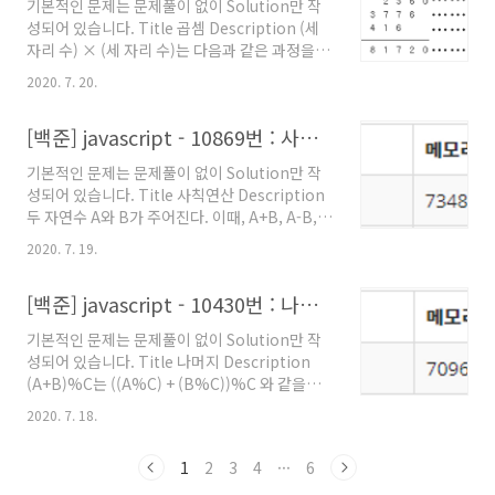
기본적인 문제는 문제풀이 없이 Solution만 작
출력한다. A가 B보다 작은 경우에는 '') } else
성되어 있습니다. Title 곱셈 Description (세
if(a
자리 수) × (세 자리 수)는 다음과 같은 과정을 통
하여 이루어진다. (1)과 (2)위치에 들어갈 세 자
2020. 7. 20.
리 자연수가 주어질 때 (3), (4), (5), (6)위치에 들
어갈 값을 구하는 프로그램을 작성하시오. [
[백준] javascript - 10869번 : 사칙연산
Example Input ] 첫째 줄에 (1)의 위치에 들어
갈 세 자리 자연수가, 둘째 줄에 (2)의 위치에 들
기본적인 문제는 문제풀이 없이 Solution만 작
어갈 세자리 자연수가 주어진다. 472 385 [
성되어 있습니다. Title 사칙연산 Description
Example Output ] 첫째 줄부터 넷째 줄까지 차
두 자연수 A와 B가 주어진다. 이때, A+B, A-B,
례대로 (3), (4), (5), (6)에 들어갈 값을 출력한
A*B, A/B(몫), A%B(나머지)를 출력하는 프로
다. 2360 3776 1416 181720 Solution const
2020. 7. 19.
그램을 작성하시오. [ Example Input ] 두 자연
fs = require('fs') c..
수 A와 B가 주어진다. (1 ≤ A, B ≤ 10,000) 7 3
[백준] javascript - 10430번 : 나머지
[ Example Output ] 첫째 줄에 A+B, 둘째 줄에
A-B, 셋째 줄에 A*B, 넷째 줄에 A/B, 다섯째 줄
기본적인 문제는 문제풀이 없이 Solution만 작
에 A%B를 출력한다. 10 4 21 2 1 Solution
성되어 있습니다. Title 나머지 Description
const fs = require('fs') const inputData =
(A+B)%C는 ((A%C) + (B%C))%C 와 같을까?
fs.readFileSync().toString().split('
(A×B)%C는 ((A%C) × (B%C))%C 와 같을
').map(value => +value..
2020. 7. 18.
까? 세 수 A, B, C가 주어졌을 때, 위의 네 가지 값
을 구하는 프로그램을 작성하시오. [ Example
1
2
3
4
···
6
Input ] 첫째 줄에 A, B, C가 순서대로 주어진다.
(2 ≤ A, B, C ≤ 10000) 5, 8, 4 [ Example