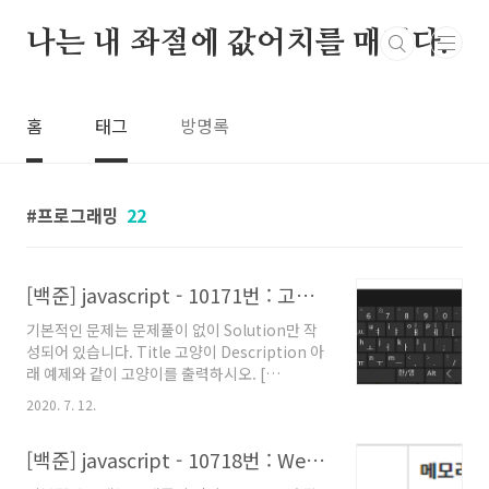
본문 바로가기
나는 내 좌절에 값어치를 매긴다.
홈
태그
방명록
프로그래밍
22
[백준] javascript - 10171번 : 고양이
기본적인 문제는 문제풀이 없이 Solution만 작
성되어 있습니다. Title 고양이 Description 아
래 예제와 같이 고양이를 출력하시오. [
Example Output ] \ /\ ) ( ') ( / ) \(__)| How
2020. 7. 12.
Can I Solved 문제 요구사항 정의 \ /\ ) ( ') ( / ) \
(__)| 을 예제와 같은 모양으로 출력하라. 문제 접
[백준] javascript - 10718번 : We love kriii
근 이 문제를 쉽게 해결하기 위해서는 특별한 문
자에 대해서 인지하고 있어야 한다. 특별한 문자