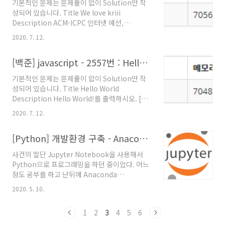
기본적인 문제는 문제풀이 없이 Solution만 작
는 바로 backtick, grave accent 라는 이름을
성되어 있습니다. Title We love kriii
가진 javascript 템플릿 리터럴이다. 모양은 아
Description ACM-ICPC 인터넷 예선,
래와 같다. ` 위치는 아래와 같다. ( ESC키 아래
Regional, 그리고 World Finals까지 이미 2회
를 확인해보자. ) ` 백틱 사용하기 백틱을 사용하
2020. 7. 12.
씩 진출해버린 kriii는 미련을 버리지 못하고 왠
여 출력할 문자들을 감싸준다. 코드를..
지 모르게 올 해에도 파주 World Finals 준비 캠
[백준] javascript - 2557번 : Hello World
프에 참여했다. 대회를 뜰 줄 모르는 지박령 kriii
를 위해서 격려의 문구를 출력해주자. [
기본적인 문제는 문제풀이 없이 Solution만 작
Example Output ] 강한친구 대한육군 강한친
성되어 있습니다. Title Hello World
구 대한육군 Solution const printTwice=
Description Hello World!를 출력하시오. [
(arg)=>{ console.log(arg)
Example Output ] Hello World! Solution
console.log(arg) } printTwice('강한친구 대
2020. 7. 12.
console.log("Hello World!") 글 읽어주셔서
한육군') 글 읽어주셔서 감사합니다. 보다 유익한
감사합니다. 보다 유익한 컨텐츠를 제작할 수 있
컨텐츠를 제작할 수..
[Python] 개발환경 구축 - Anaconda 와 Tensorflow - Jupyter Notebook 종료하기
도록 노력하겠습니다. ​ - TLOWAC 이창훈 -
사건의 발단 Jupyter Notebook을 사용해서
Python으로 프로그래밍을 하던 중이었다. 어느
정도 공부를 하고 난뒤에 Anaconda
Powershell Prompt로 실행시켰던, Jupyter
2020. 5. 10.
Notebook 서버를 종료 시키고자 했다. 예상 외
전개 나는 개발을 할때, 아래와 같은 툴들을 기본
1
2
3
4
5
6
적으로 사용한다. ( 언어, 프레임 워크,
extension, 라이브러리, Runtime 등은 제외했