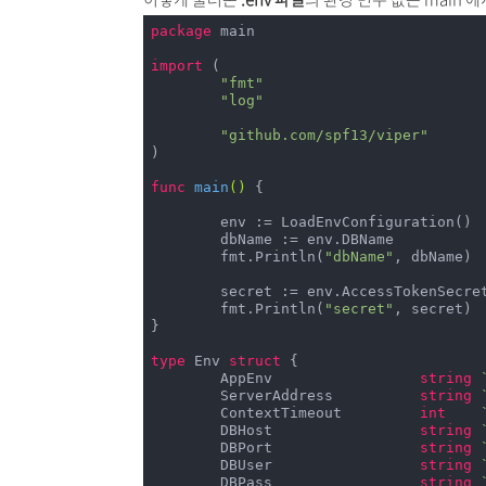
package
 main

import
 (

"fmt"
"log"
"github.com/spf13/viper"
)

func
main
()
 {

	env := LoadEnvConfiguration()

	dbName := env.DBName

	fmt.Println(
"dbName"
, dbName)

	secret := env.AccessTokenSecret

	fmt.Println(
"secret"
, secret)

}

type
 Env 
struct
 {

	AppEnv                 
string
	ServerAddress          
string
	ContextTimeout         
int
	DBHost                 
string
	DBPort                 
string
	DBUser                 
string
	DBPass                 
string