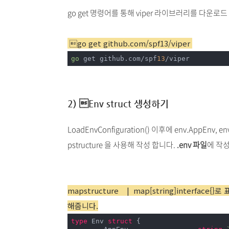
go get 명령어를 통해 viper 라이브러리를 다운로
go get github.com/spf13/viper
go
 get github.com/spf
13
/viper
2) Env struct 생성하기
LoadEnvConfiguration() 이후에 env.AppEnv, 
pstructure 을 사용해 작성 합니다.
.env 파일
에 작성
mapstructure | map[string]interf
해줍니다.
type
 Env 
struct
 {
