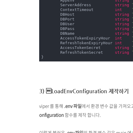
	AppEnv                 
string
	ServerAddress          
string
	ContextTimeout         
int
	DBHost                 
string
	DBPort                 
string
	DBUser                 
string
	DBPass                 
string
	DBName                 
string
	AccessTokenExpiryHour  
int
	RefreshTokenExpiryHour 
int
	AccessTokenSecret      
string
	RefreshTokenSecret     
string
}
3) LoadEnvConfiguration 제작하기
viper 를 통해
.env 파일
에서 환경 변수 값을 가져오고 
onfiguration
함수를 제작 합니다.
이렇게 불러온
.env 파일
의 환경 변수 값은 main 에