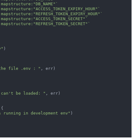
`mapstructure:"DB_NAME"`
`mapstructure:"ACCESS_TOKEN_EXPIRY_HOUR"`
`mapstructure:"REFRESH_TOKEN_EXPIRY_HOUR"`
`mapstructure:"ACCESS_TOKEN_SECRET"`
`mapstructure:"REFRESH_TOKEN_SECRET"`
v"
)

the file .env : "
, err)

 can't be loaded: "
, err)

{

s running in development env"
)
