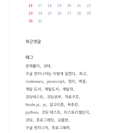
16
17
18
19
20
21
22
23
24
25
26
27
28
29
30
31
최근댓글
태그
문제풀이
코테
구글 엔지니어는 이렇게 일한다
회고
codewars
javascript
정리
백준
개발 도서
개발도서
개발자
코딩테스트
코딩공부
자료구조
Node.js
js
알고리즘
독후감
python
코딩 테스트
티스토리챌린지
코딩
프로그래밍
오블완
구글 엔지니어
프로그래머