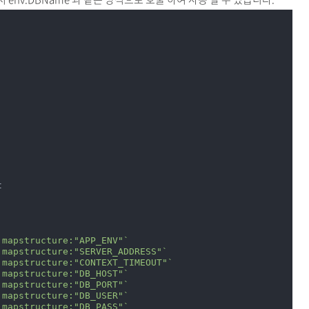
`mapstructure:"APP_ENV"`
`mapstructure:"SERVER_ADDRESS"`
`mapstructure:"CONTEXT_TIMEOUT"`
`mapstructure:"DB_HOST"`
`mapstructure:"DB_PORT"`
`mapstructure:"DB_USER"`
`mapstructure:"DB_PASS"`