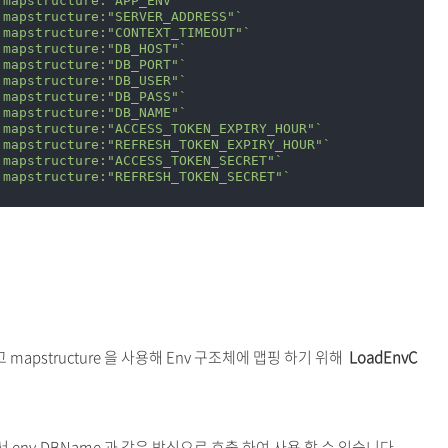
`mapstructure:"APP_ENV"`
`mapstructure:"SERVER_ADDRESS"`
`mapstructure:"CONTEXT_TIMEOUT"`
`mapstructure:"DB_HOST"`
`mapstructure:"DB_PORT"`
`mapstructure:"DB_USER"`
`mapstructure:"DB_PASS"`
`mapstructure:"DB_NAME"`
`mapstructure:"ACCESS_TOKEN_EXPIRY_HOUR"`
`mapstructure:"REFRESH_TOKEN_EXPIRY_HOUR"`
`mapstructure:"ACCESS_TOKEN_SECRET"`
`mapstructure:"REFRESH_TOKEN_SECRET"`
mapstructure 을 사용해 Env 구조체에 맵핑 하기 위해
LoadEnvC
서 env.DBName 과 같은 방식으로 호출 하여 사용 할 수 있습니다.