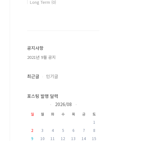
Long Term
(0)
공지사항
2021년 9월 공지
최근글
인기글
포스팅 발행 달력
2026/08
«
»
일
월
화
수
목
금
토
1
2
3
4
5
6
7
8
9
10
11
12
13
14
15