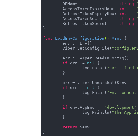
	DBName                 
string
	AccessTokenExpiryHour  
int
	RefreshTokenExpiryHour 
int
	AccessTokenSecret      
string
	RefreshTokenSecret     
string
}

func
LoadEnvConfiguration
()
 *
Env
 {

	env := Env{}

	viper.SetConfigFile(
"config.en
	err := viper.ReadInConfig()

if
 err != 
nil
 {

		log.Fatal(
"Can't find 
	}

	err = viper.Unmarshal(&env)

if
 err != 
nil
 {

		log.Fatal(
"Environment
	}

if
 env.AppEnv == 
"development"
 
		log.Println(
"The App i
	}

return
 &env

}