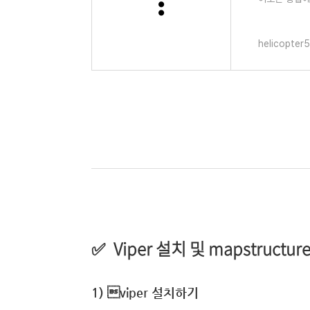
과 mapstru
helicopter5
Viper 설치 및 mapstruct
✅
1) viper 설치하기