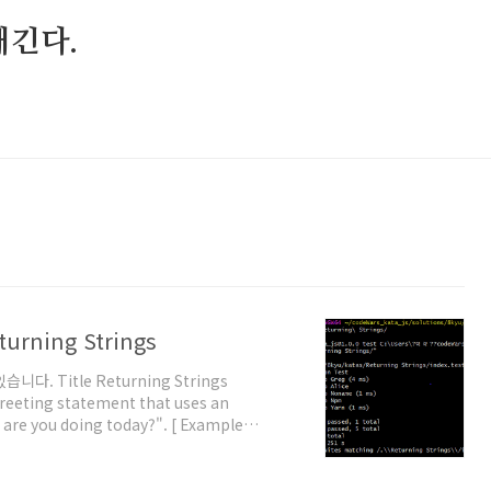
매긴다.
turning Strings
. Title Returning Strings
 greeting statement that uses an
 are you doing today?". [ Example
doing today?". 'Google'// => "Hello,
> "Hello, Daum how are you doing