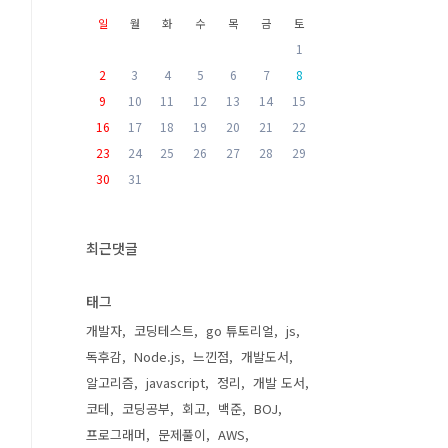
일
월
화
수
목
금
토
1
2
3
4
5
6
7
8
9
10
11
12
13
14
15
16
17
18
19
20
21
22
23
24
25
26
27
28
29
30
31
최근댓글
태그
개발자
코딩테스트
go 튜토리얼
js
독후감
Node.js
느낀점
개발도서
알고리즘
javascript
정리
개발 도서
코테
코딩공부
회고
백준
BOJ
프로그래머
문제풀이
AWS