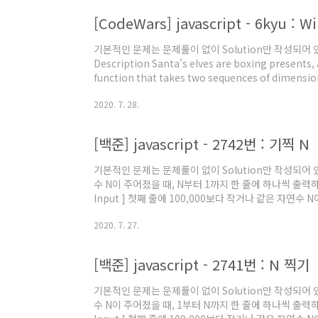
[CodeWars] javascript - 6kyu : Wil
기본적인 문제는 문제풀이 없이 Solution만 작성되어 있습니다. 
Description Santa's elves are boxing presents, 
function that takes two sequences of dimension
respectively, and returns a Boolean based on wh
2020. 7. 28.
the box provided. The box's walls are one unit t
account...
[백준] javascript - 2742번 : 기찍 N
기본적인 문제는 문제풀이 없이 Solution만 작성되어 있습니다
수 N이 주어졌을 때, N부터 1까지 한 줄에 하나씩 출력하
Input ] 첫째 줄에 100,000보다 작거나 같은 자연수 N이 
줄부터 N번째 줄 까지 차례대로 출력한다. 5 4 3 2 1 Solution
2020. 7. 27.
input = fs.readFileSync('/dev/stdin').toString()
Number(input) for(let i=RANGE_VALUE; i>=1; i--
[백준] javascript - 2741번 : N 찍기
기본적인 문제는 문제풀이 없이 Solution만 작성되어 있습니다
수 N이 주어졌을 때, 1부터 N까지 한 줄에 하나씩 출력하