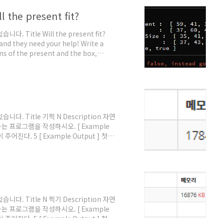
l the present fit?
Title Will the present fit?
and they need your help! Write a
s of the present and the box,
ether or not the present will fit in
hick, so be sure to take that in to
. Title 기찍 N Description 자연
는 프로그램을 작성하시오. [ Example
주어진다. 5 [ Example Output ] 첫째
 const fs = require('fs'); const
.split(' ') const RANGE_VALUE =
){ conso..
. Title N 찍기 Description 자연
는 프로그램을 작성하시오. [ Example