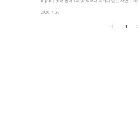
Input ] 첫째 줄에 100,000보다 작거나 같은 자연수 N이 
줄부터 N번째 줄 까지 차례대로 출력한다. 1 2 3 4 5 Po
2020. 7. 26.
초과...? 이 경우에는 readline 모듈을 사용할때 toS
보자. 실험해본 결과 ( fs 모듈은 해당하지 않음 ) input = line
과 실패 inp..
1