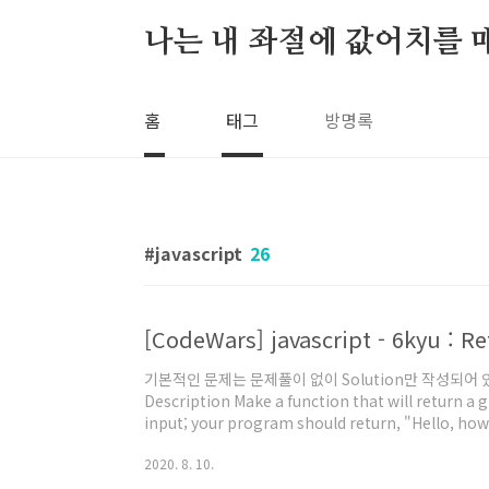
본문 바로가기
나는 내 좌절에 값어치를 
홈
태그
방명록
javascript
26
[CodeWars] javascript - 6kyu : Re
기본적인 문제는 문제풀이 없이 Solution만 작성되어 있습니다
Description Make a function that will return a
input; your program should return, "Hello, how
Output ] 'Naver'// => "Hello, Naver how are you 
2020. 8. 10.
Google how are you doing today?". 'Daum'// =
today?". Test C..