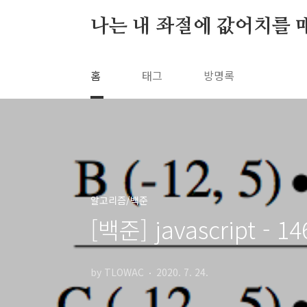
본문 바로가기
나는 내 좌절에 값어치를 
홈
태그
방명록
알고리즘/백준
[백준] javascript -
by TLOWAC
2020. 7. 24.