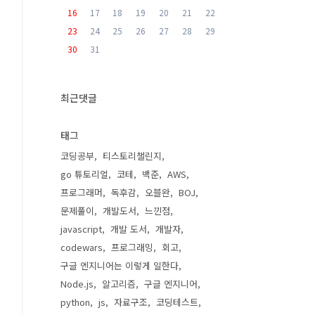
16
17
18
19
20
21
22
23
24
25
26
27
28
29
30
31
최근댓글
태그
코딩공부
티스토리챌린지
go 튜토리얼
코테
백준
AWS
프로그래머
독후감
오블완
BOJ
문제풀이
개발도서
느낀점
javascript
개발 도서
개발자
codewars
프로그래밍
회고
구글 엔지니어는 이렇게 일한다
Node.js
알고리즘
구글 엔지니어
python
js
자료구조
코딩테스트