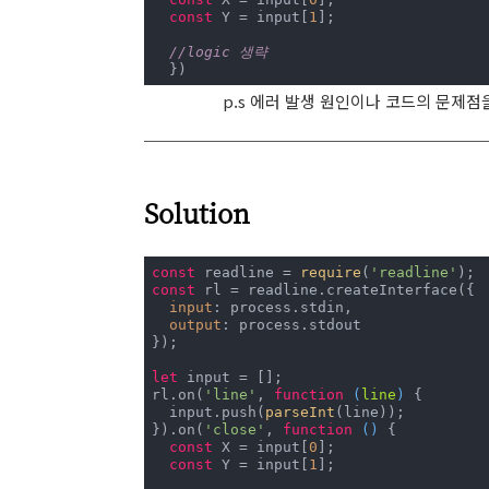
const
 Y = input[
1
];

//logic 생략
  })
p.s 에러 발생 원인이나 코드의 문제
Solution
const
 readline = 
require
(
'readline'
const
 rl = readline.createInterface({

input
: process.stdin,

output
: process.stdout

});

let
 input = [];

rl.on(
'line'
, 
function
 (
line
) 
{

  input.push(
parseInt
(line));

}).on(
'close'
, 
function
 (
) 
{

const
 X = input[
0
];

const
 Y = input[
1
];
