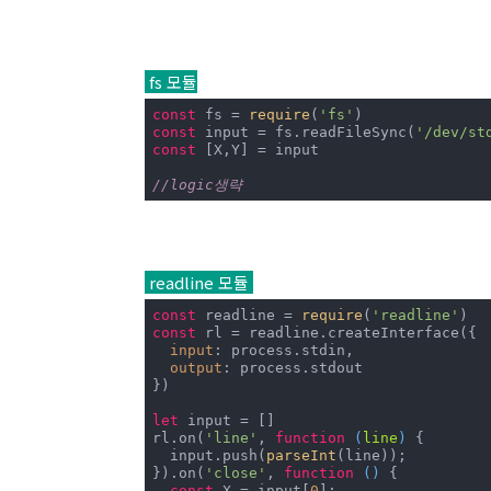
fs 모듈
const
 fs = 
require
(
'fs'
const
 input = fs.readFileSync(
'/dev/st
const
 [X,Y] = input

//logic생략
readline 모듈
const
 readline = 
require
(
'readline'
const
 rl = readline.createInterface({

input
: process.stdin,

output
: process.stdout

})

let
 input = []

rl.on(
'line'
, 
function
 (
line
) 
{

  input.push(
parseInt
(line));

}).on(
'close'
, 
function
 (
) 
{

const
 X = input[
0
];
