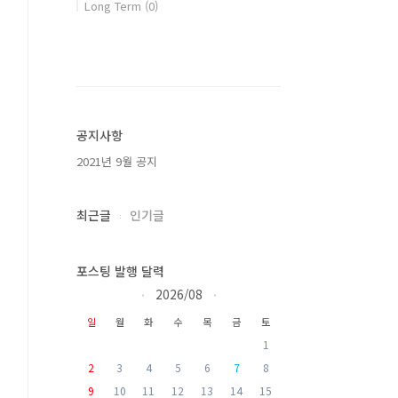
Long Term
(0)
공지사항
2021년 9월 공지
최근글
인기글
포스팅 발행 달력
2026/08
«
»
일
월
화
수
목
금
토
1
2
3
4
5
6
7
8
9
10
11
12
13
14
15