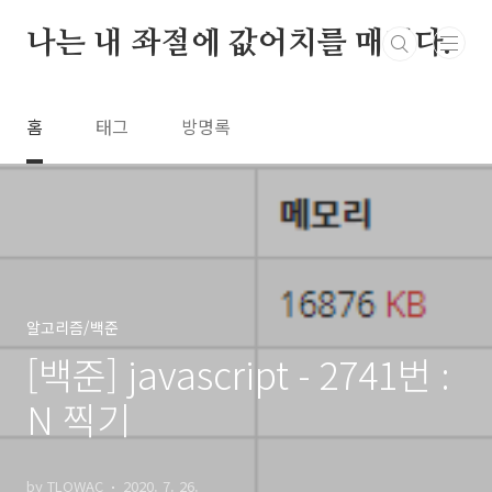
본문 바로가기
나는 내 좌절에 값어치를 매긴다.
홈
태그
방명록
알고리즘/백준
[백준] javascript - 2741번 :
N 찍기
by TLOWAC
2020. 7. 26.