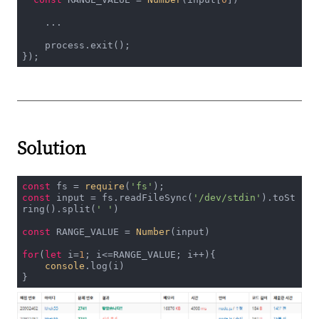
    ...

    process.exit();

Solution
const
 fs = 
require
(
'fs'
const
 input = fs.readFileSync(
'/dev/stdin'
).toSt
ring().split(
' '
)

const
 RANGE_VALUE = 
Number
(input)

for
(
let
 i=
1
; i<=RANGE_VALUE; i++){

console
.log(i)
