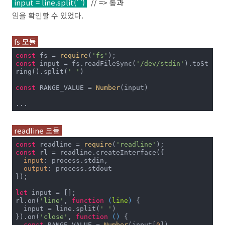
input = line.split(' ')
// => 통과
임을 확인할 수 있었다.
fs 모듈
const
 fs = 
require
(
'fs'
const
 input = fs.readFileSync(
'/dev/stdin'
).toSt
ring().split(
' '
)

const
 RANGE_VALUE = 
Number
(input)

readline 모듈
const
 readline = 
require
(
'readline'
const
 rl = readline.createInterface({

input
: process.stdin,

output
: process.stdout

});

let
 input = [];

rl.on(
'line'
, 
function
 (
line
) 
{

  input = line.split(
' '
)

}).on(
'close'
, 
function
 (
) 
{

const
 RANGE_VALUE = 
Number
(input[
0
])
