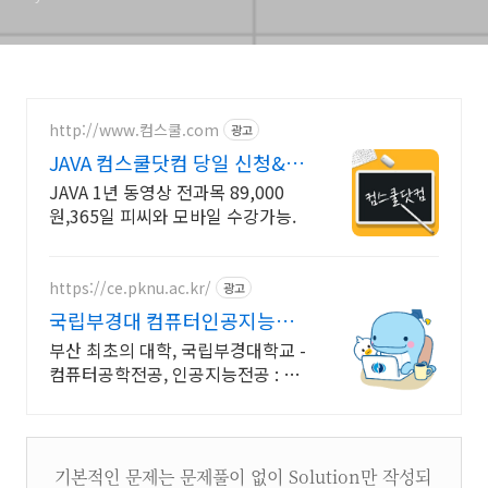
http://www.컴스쿨.com
광고
JAVA 컴스쿨닷컴 당일 신청&결
제시 기프티콘!
JAVA 1년 동영상 전과목 89,000
원,365일 피씨와 모바일 수강가능.
https://ce.pknu.ac.kr/
광고
국립부경대 컴퓨터인공지능학
부
부산 최초의 대학, 국립부경대학교 -
컴퓨터공학전공, 인공지능전공 : 과
학기술정보통신부 소프트웨어중심
대학 선정 (187억원 지원)
기본적인 문제는 문제풀이 없이 Solution만 작성되