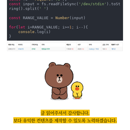
const
 input = fs.readFileSync(
'/dev/stdin'
).toSt
ring().split(
' '
)

const
 RANGE_VALUE = 
Number
(input)

for
(
let
 i=RANGE_VALUE; i>=
1
; i--){

console
.log(i)

글 읽어주셔서 감사합니다.
보다 유익한 컨텐츠를 제작할 수 있도록 노력하겠습니다.