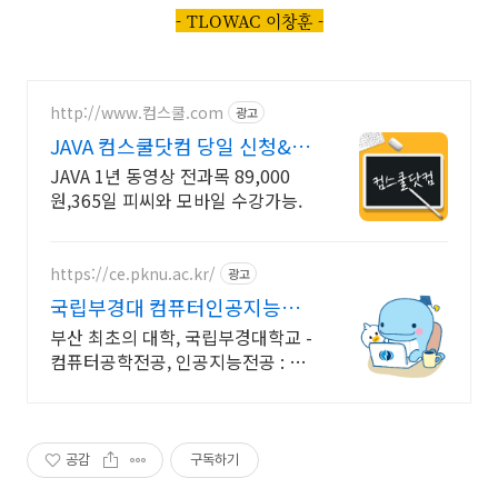
- TLOWAC 이창훈 -
http://www.컴스쿨.com
광고
JAVA 컴스쿨닷컴 당일 신청&결
제시 기프티콘!
JAVA 1년 동영상 전과목 89,000
원,365일 피씨와 모바일 수강가능.
https://ce.pknu.ac.kr/
광고
국립부경대 컴퓨터인공지능학
부
부산 최초의 대학, 국립부경대학교 -
컴퓨터공학전공, 인공지능전공 : 과
학기술정보통신부 소프트웨어중심
대학 선정 (187억원 지원)
공감
구독하기