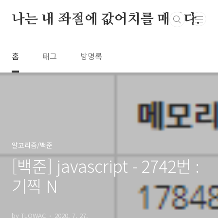
본문 바로가기
나는 내 좌절에 값어치를 매긴다.
홈
태그
방명록
알고리즘/백준
[백준] javascript - 2742번 :
기찍 N
by TLOWAC
2020. 7. 27.