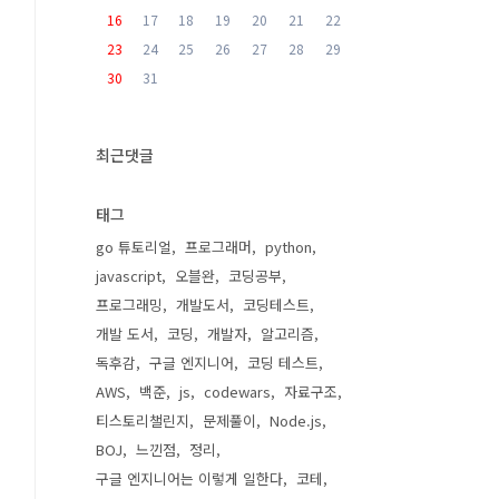
16
17
18
19
20
21
22
23
24
25
26
27
28
29
30
31
최근댓글
태그
go 튜토리얼
프로그래머
python
javascript
오블완
코딩공부
프로그래밍
개발도서
코딩테스트
개발 도서
코딩
개발자
알고리즘
독후감
구글 엔지니어
코딩 테스트
AWS
백준
js
codewars
자료구조
티스토리챌린지
문제풀이
Node.js
BOJ
느낀점
정리
구글 엔지니어는 이렇게 일한다
코테