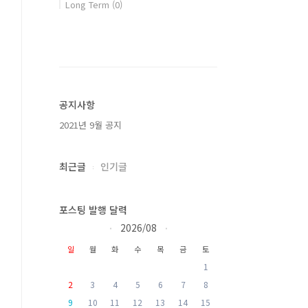
Long Term
(0)
공지사항
2021년 9월 공지
최근글
인기글
포스팅 발행 달력
2026/08
«
»
일
월
화
수
목
금
토
1
2
3
4
5
6
7
8
9
10
11
12
13
14
15