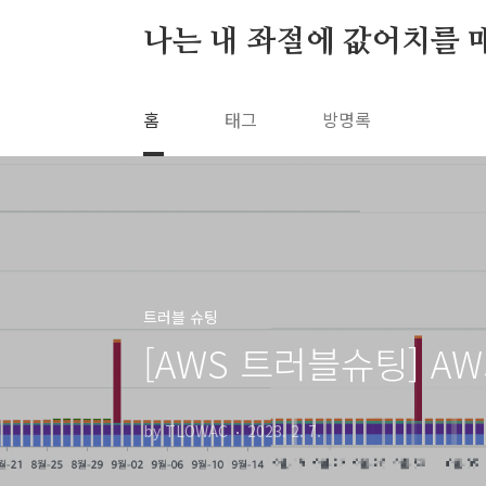
본문 바로가기
나는 내 좌절에 값어치를 
홈
태그
방명록
트러블 슈팅
[AWS 트러블슈팅] A
by TLOWAC
2023. 2. 7.