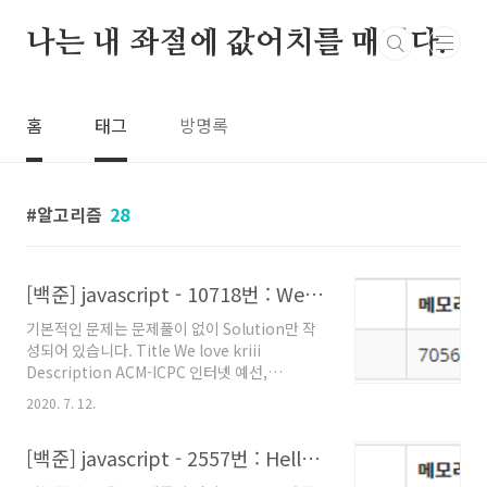
본문 바로가기
나는 내 좌절에 값어치를 매긴다.
홈
태그
방명록
알고리즘
28
[백준] javascript - 10718번 : We love kriii
기본적인 문제는 문제풀이 없이 Solution만 작
성되어 있습니다. Title We love kriii
Description ACM-ICPC 인터넷 예선,
Regional, 그리고 World Finals까지 이미 2회
2020. 7. 12.
씩 진출해버린 kriii는 미련을 버리지 못하고 왠
지 모르게 올 해에도 파주 World Finals 준비 캠
[백준] javascript - 2557번 : Hello World
프에 참여했다. 대회를 뜰 줄 모르는 지박령 kriii
를 위해서 격려의 문구를 출력해주자. [