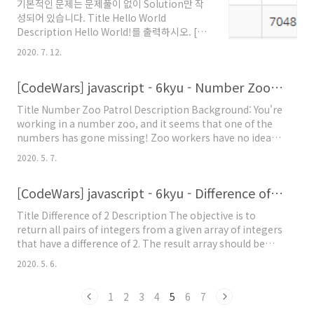
기본적인 문제는 문제풀이 없이 Solution만 작
Example Output ] 강한친구 대한육군 강한친
성되어 있습니다. Title Hello World
구 대한육군 Solution const printTwice=
Description Hello World!를 출력하시오. [
(arg)=>{ console.log(arg)
Example Output ] Hello World! Solution
console.log(arg) } printTwice('강한친구 대
2020. 7. 12.
console.log("Hello World!") 글 읽어주셔서
한육군') 글 읽어주셔서 감사합니다. 보다 유익한
감사합니다. 보다 유익한 컨텐츠를 제작할 수 있
컨텐츠를 제작할 수..
[CodeWars] javascript - 6kyu - Number Zoo Patrol 문제풀이
도록 노력하겠습니다. ​ - TLOWAC 이창훈 -
Title Number Zoo Patrol Description Background: You're
working in a number zoo, and it seems that one of the
numbers has gone missing! Zoo workers have no idea
what number is missing, and are too incompetent to
2020. 5. 7.
figure it out, so they're hiring you to do it for them. In
case the zoo loses another number, they want your
[CodeWars] javascript - 6kyu - Difference of 2 문제풀이
program to work regardless of how many numbers
there are in total. Task: Write..
Title Difference of 2 Description The objective is to
return all pairs of integers from a given array of integers
that have a difference of 2. The result array should be
sorted in ascending order of values. Assume there are no
2020. 5. 6.
duplicate integers in the array. The order of the integers
in the input array should not matter. Examples [1, 2, 3,
1
2
3
4
5
6
7
4] should return [[1, 3], [2, 4]] [4, 1, 2, 3] should a..