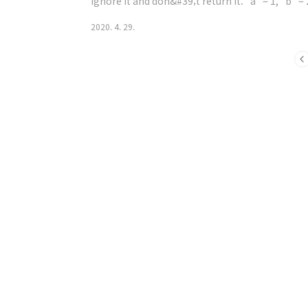
ignore it and don&#39;t return it. "a" = 1, "b" 
twelve o&#39; clock.") Should return "20 8 5 19 2
2020. 4. 29.