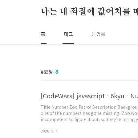
본문 바로가기
나는 내 좌절에 값어치를 
홈
태그
방명록
코딩
8
[CodeWars] javascript - 6kyu -
Title Number Zoo Patrol Description Backgroun
one of the numbers has gone missing! Zoo wor
incompetent to figure it out, so they're hiring 
number, they want your program to work regar
2020. 5. 7.
Write..