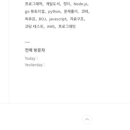
프로그래머
개발도서
정리
Node.js
go 튜토리얼
python
문제풀이
코테
독후감
BOJ
javascript
자료구조
코딩 테스트
AWS
프로그래밍
전체 방문자
Today :
Yesterday :