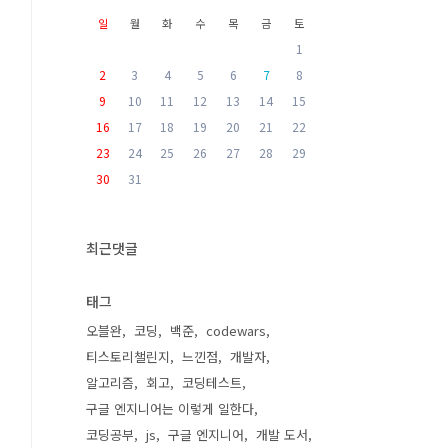
일
월
화
수
목
금
토
1
2
3
4
5
6
7
8
9
10
11
12
13
14
15
16
17
18
19
20
21
22
23
24
25
26
27
28
29
30
31
최근댓글
태그
오블완
코딩
백준
codewars
티스토리챌린지
느낀점
개발자
알고리즘
회고
코딩테스트
구글 엔지니어는 이렇게 일한다
코딩공부
js
구글 엔지니어
개발 도서