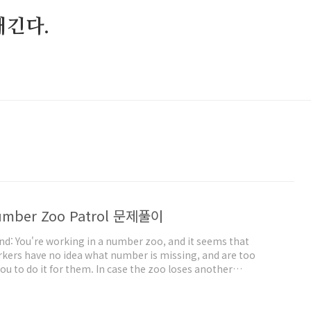
매긴다.
 Number Zoo Patrol 문제풀이
d: You're working in a number zoo, and it seems that
kers have no idea what number is missing, and are too
you to do it for them. In case the zoo loses another
dless of how many numbers there are in total. Task: