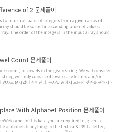
Difference of 2 문제풀이
s to return all pairs of integers from a given array of
 array should be sorted in ascending order of values.
rray. The order of the integers in the input array should
 3], [2, 4]] [4, 1, 2, 3] should a..
 Vowel Count 문제풀이
 (count) of vowels in the given string. We will consider
ut string will only consist of lower case letters and/or
의 함수의 인자로 문자열이 주어진다. 문자열 중에서 모음의 갯수를 구해서 반
모음의 종류 a, e, o, u, i 문제 접근 문제를 푸는 방법에는 크게 2
Replace With Alphabet Position 문제풀이
nWelcome. In this kata you are required to, given a
the alphabet. If anything in the text isn&#39;t a letter,