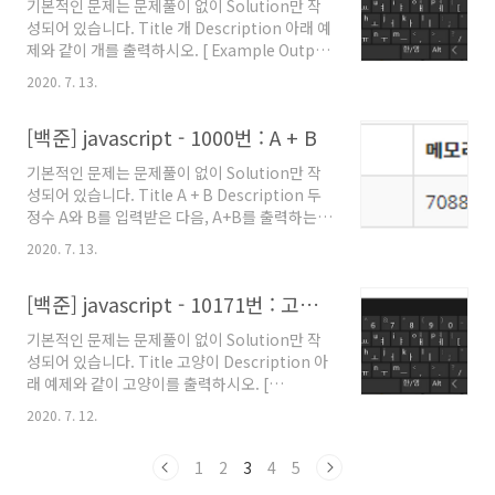
기본적인 문제는 문제풀이 없이 Solution만 작
성되어 있습니다. Title 개 Description 아래 예
제와 같이 개를 출력하시오. [ Example Output
] |\_/| |q p| /} ( 0 )"""\ |"^"` | ||_/=\\__|
2020. 7. 13.
How Can I Solved 문제 요구사항 정의 |\_/| |q
p| /} ( 0 )"""\ |"^"` | ||_/=\\__| 을 예제와 같
[백준] javascript - 1000번 : A + B
은 모양으로 출력하라. 문제 접근 이 문제를 쉽게
해결하기 위해서는 특별한 문자에 대해서 인지하
기본적인 문제는 문제풀이 없이 Solution만 작
고 있어야 한다. 특별한 문자는 바로 backtick,
성되어 있습니다. Title A + B Description 두
grave accent 라는 이름을 가진 javascript 템
정수 A와 B를 입력받은 다음, A+B를 출력하는
플릿 리터럴이다. 모양은 아래와 같다. ` 위치는
프로그램을 작성하시오. [ Example Input ] 첫
아래와 같다. ( ESC키 아래를 확인해보자. ) `
2020. 7. 13.
째 줄에 A와 B가 주어진다. (0 < A, B < 10) 1 2 [
백..
Example Output ] 첫째 줄에 A+B를 출력한다.
[백준] javascript - 10171번 : 고양이
3 How Can I Solved 하하 , , , JAVASCRIPT로
값 입력 받기 이 문제를 풀기 위해서는 한가지 중
기본적인 문제는 문제풀이 없이 Solution만 작
요한 것을 알아야 한다. 그것은 바로 값을 입력 받
성되어 있습니다. Title 고양이 Description 아
는 방법이다. 다른 프로그래밍 언어의 경우 아래
래 예제와 같이 고양이를 출력하시오. [
와 같은 방법으로 값을 입력받을 수 있다.
Example Output ] \ /\ ) ( ') ( / ) \(__)| How
scanf() , cin() , scan.next() , input() 등등
2020. 7. 12.
Can I Solved 문제 요구사항 정의 \ /\ ) ( ') ( / ) \
javascript는 이..
(__)| 을 예제와 같은 모양으로 출력하라. 문제 접
1
2
3
4
5
근 이 문제를 쉽게 해결하기 위해서는 특별한 문
자에 대해서 인지하고 있어야 한다. 특별한 문자