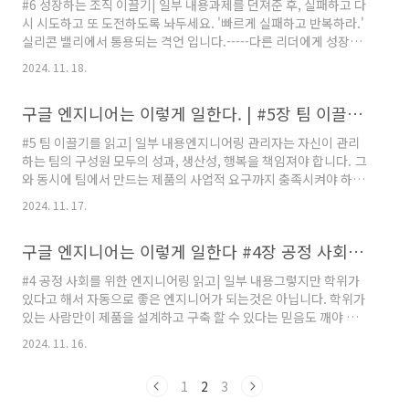
#6 성장하는 조직 이끌기| 일부 내용과제를 던져준 후, 실패하고 다
금까지 규칙은 '나쁜' 행동을 억제하기 위한 용도 였다. 예를 들면
시 시도하고 또 도전하도록 놔두세요. '빠르게 실패하고 반복하라.'
'지각 하지 마라' 와 같이 말이다. 하지만, 이에 대한 관점을 '어떤 목
실리콘 밸리에서 통용되는 격언 입니다.-----다른 리더에게 성장할
표를 이루려 하지?' 에 두어보지는 않..
기회를 마련해줘야 합니다. 그들은 '레벨업' 하는 방법을 배우고 스
2024. 11. 18.
스로 일을 완수해내야 하고요. 그리하여 업무 크리티컬 패스상에서
여러분의 이름이 사라지게 해야 합니다. 직책이 변경되고 이슈 채널
구글 엔지니어는 이렇게 일한다. | #5장 팀 이끌기를 읽고
방의 새로운 모든 이슈에 내 이름이 태그 되는 경험은 이로 말할 수
없는 충격이 밀려온다.더 이상 이에 대해 의논하거나 이슈 해결을
#5 팀 이끌기를 읽고| 일부 내용엔지니어링 관리자는 자신이 관리
도와줄 상급자는 없었기 때문이다. 연차가 쌓일수록 책임은 비례한
하는 팀의 구성원 모두의 성과, 생산성, 행복을 책임져야 합니다. 그
다.반복적으로 터지는 이슈, 새롭게 인입된 CS등 다양한 형태로 도
와 동시에 팀에서 만드는 제품의 사업적 요구까지 충족시켜야 하죠.
전 과제가 생겨난다. 책에서는 팀을 믿고 자신이 20..
하지만 사업적 요구와 개별 팀원의 요구가 항상 일치하는 것은 아니
2024. 11. 17.
라서 이따금 관리자를 난처한 상황에 놓이게 합니다. 진짜 어려운
주제이고, 완벽한 정답을 찾기란 불가능하지 않을까 라는 생각이 든
구글 엔지니어는 이렇게 일한다 #4장 공정 사회를 위한 엔지니어링을 읽고
다.실제 업무, 사이드 프로젝트 진행 과정에서도 각각의 팀원들의
니즈에 맞춘 업무 분배는 쉽지 않다.누구나 반복적인 일이 아닌 커
#4 공정 사회를 위한 엔지니어링 읽고| 일부 내용그렇지만 학위가
리어에 도움이 되는 성능 개선, 비용절감, 지표 개선등과 연관된 업
있다고 해서 자동으로 좋은 엔지니어가 되는것은 아닙니다. 학위가
무를 할당 받고 싶어 할것 이기 때문이다.소규모의 팀에서도 이런
있는 사람만이 제품을 설계하고 구축 할 수 있다는 믿음도 깨야 합
목소리가 나왔었는데, 구글과 같은 대규모의 팀은 어떨지 짐작이..
니다. 지금까지 스타트업에서의 회사 생활을 돌이켜보면, 자기의
2024. 11. 16.
전공이 아닌 일을 하는 사람이 많았다.하지만, 그럼에도 불구하고
뛰어나 실력과 그 베이스가 돋보이는 경우를 많이 보았다. 대학교
1
2
3
졸업전에는 당연하게 전공과 관련된 일을 하게 될것이라 믿어 의심
치 않았지만, 실제 사회에 나와보니 자신의 전공을 살리는것이 쉬운