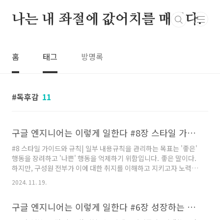
본문 바로가기
나는 내 좌절에 값어치를 매긴다.
홈
태그
방명록
독후감
11
구글 엔지니어는 이렇게 일한다 #8장 스타일 가이드와 규칙을 읽고
#8 스타일 가이드와 규칙| 일부 내용규칙을 관리하는 목표는 '좋은'
행동을 장려하고 '나쁜' 행동을 억제하기 위함입니다. 좋은 말이다.
하지만, 구성원 전부가 이에 대한 취지를 이해하고 지키고자 노력할
때 진정한 효과가 발휘되는것 같다. 프로그래밍 과정에서의 규칙에
2024. 11. 19.
있어서도 하나의 예외가 발생하기 시작하면 규칙이 그대로 무너져
지키는 사람만 지키는 유명무실한 규칙이 되는 경우도 보았다. | 일
구글 엔지니어는 이렇게 일한다 #6장 성장하는 조직 이끌기를 읽고
부 내용규칙 모음을 정의할 때 반드시 던져야 하는 질문은 '무슨 규
칙이 필요하지?' 가 아니라 '어떤 목표를 이루려 하지?' 입니다. 지