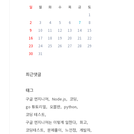
일
월
화
수
목
금
토
1
2
3
4
5
6
7
8
9
10
11
12
13
14
15
16
17
18
19
20
21
22
23
24
25
26
27
28
29
30
31
최근댓글
태그
구글 엔지니어
Node.js
코딩
go 튜토리얼
오블완
python
코딩 테스트
구글 엔지니어는 이렇게 일한다
회고
코딩테스트
문제풀이
느낀점
개발자