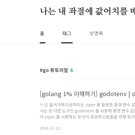
본문 바로가기
나는 내 좌절에 값어치를 
홈
태그
방명록
go 튜토리얼
6
[golang 1% 이해하기] godotenv 
🏃🏻 들어가며지금까지는 viper 를 활용한 환경 변수
서는 또 다른 도구인 godotenv 를 사용해 환경 변수
다.viper 를 사용하는 방식이 궁금하신분들을 위해 링
!https://helicopter55.tistory.com/94https://
2024. 11. 11.
설치 및 환경 변수 활용하기1) godotenv 설치하기g
브러리를 다운로드 받습니다. go get github.com/j