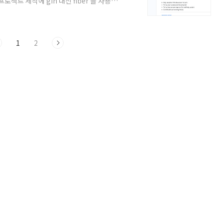
프로젝트 제작에 gin 대신 fiber 를 사용하
찰란하게 되어 있어 눈길이 더 갔던것도 사실이
구현하고자 한다면 대부분의 예시 코드를 해
/github.com/gin-
1
2