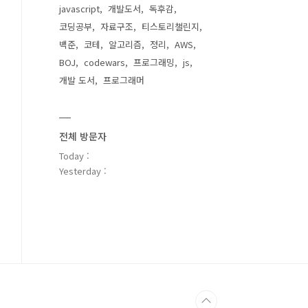
javascript
개발도서
독후감
코딩공부
자료구조
티스토리챌린지
백준
코테
알고리즘
정리
AWS
BOJ
codewars
프로그래밍
js
개발 도서
프로그래머
전체 방문자
Today :
Yesterday :