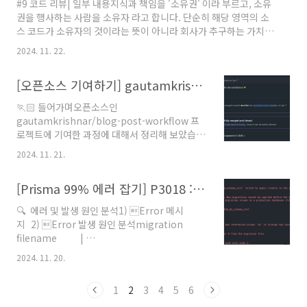
#9 코드 리뷰| 일부 내용지식과 책임을 '소유권' 이라 부르고, 소유
하는 일이 한결 수월해졌습니다. swagger, jsdoc, postman,
권을 행사하는 사람을 소유자 라고 합니다. 단순히 해당 영역의 소
redoc 등 이를 활용할 수 있는 도구들이 많이 다양해졌다.대다수의
스 코드가 소유자의 것이라는 뜻이 아니라 회사가 추구하는 가치가
사람들이 최소한 API 명세에 한해서는 문서화의 중요성을 인..
지켜지도록 관리한다는 의미의 소유 입니다. '회사가 추구하는 가
2024. 11. 22.
치가 지켜지도록 관리한다'코드 리뷰를 하면서 이런식으로 방향을
정의한적이 있던가. 단순히 팀의 컨벤션, 회사의 컨벤션, 코드의 효
[오픈소스 기여하기] gautamkrishnar/blog-post-workflow 프로젝트에 기여하기
율성 및 가독성만을 탐독하지 않았나 반성하게 된다. | 일부 내용구
글은 아무리 작더라도 코드베이스를 수정하는 거의 모든 변경에 코
🏃🏻 들어가며오픈소스인
드 리뷰를 요구합니다. 이러한 강제적인 규제는 비용을 유발하고 엔
gautamkrishnar/blog-post-workflow 프
지니어링 속도에도 영향을 줍니다. 코드 베이스에 새로운 코드를 추
로젝트에 기여한 과정에 대해서 정리해 보았습니
가하는 속도를 늦추고 필요한 변경을 제때 반영하기 어렵게 할 수
다 :)해당 프로젝트는 profile readme 파일에서
도..
2024. 11. 21.
자신의 블로그 rss 를 기반으로 포스팅 목록을 보
여주는 workflow 입니다.( profie readme 를
[Prisma 99% 에러 잡기] P3018 : A migration failed to apply. |
꾸밀때 사용하기 좋습니다. ) ✅ Issue & Pull
Request 만들기1) Contribute 하고자 하는
🔍 에러 및 발생 원인 분석1) Error 메시
내용을 issue 로 정리하기비교적 간단한 기여인
지 2) Error 발생 원인 분석migration
해당 오픈소스의 workflow 를 사용해 티스토리
filename |
블로그의 rss 도 적용할 수 있다는것을 해당 오픈
20240211055424_update_room_id_type_to_string_uuid/*
소스의 readme 에 표시하고자 했습니다. 저의
2024. 11. 20.
Warnings: - The primary key for the
profile readme 에 해당 workflow 를 적용하
`Room` table will be changed. If it
여 실제로 티스토리 r..
1
2
3
4
5
6
partially fails, the table could be left
without primary key constraint.*/--